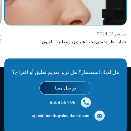
ديسمبر 31, 2024
دي
حماية نظرك: متى يجب عليك زيارة طبيب العيون
أفضل 5
هل لديك استفسار؟ هل تريد تقديم تعليق أو اقتراح؟
تواصل معنا
06 554 8558
appointments@almadarshj.com