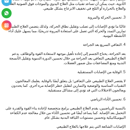
الأدوية، حيث يمكن أن تساعد تقنيات مثل العلاج اليدوي والموجات فوق الصوتية العلاجية
والعلاج بالحرارة أو الثلج في تخفيف الانزعاج بشكل طبيعي.
3. تحسين الحركة والمرونة
غالبًا ما تؤدي الإصابات إلى تصلب وتقليل نطاق الحركة، ولذلك يتضمن العلاج الطبيعي
تمارين التمدد والحركة التي تعمل على استعادة المرونة تدريجيًا، مما يسهل عليك أداء
الأنشطة اليومية.
4. التعافي السريع بعد الجراحة
بعد الجراحة، يحتاج الجسم إلى إعادة تأهيل موجهة لاستعادة القوة والوظائف. يدعم
العلاج الطبيعي التعافي بعد الجراحة من خلال تحسين الدورة الدموية وتقليل الأنسجة
الندبية ومنع المضاعفات مثل ضمور العضلات.
5. الوقاية من الإصابات المستقبلية
لا يقتصر العلاج الطبيعي على التعافي؛ بل يتعلق أيضًا بالوقاية. يعلمك المعالجون
التقنيات المناسبة والوضعية والتمارين لتقليل خطر الإصابة مرة أخرى. كما يحددون
ويعالجون الاختلالات التي قد تؤدي إلى مشاكل مستقبلية.
6. تحسين الأداء الرياضي
بالنسبة للرياضيين، يقدم العلاج الطبيعي برامج متخصصة لإعادة بناء القوة والقدرة على
التحمل بعد الإصابة. كما يساعد أيضًا في تحسين الأداء من خلال معالجة عدم الكفاءة
البيوميكانيكية وتحسين مستويات اللياقة البدنية بشكل عام.
الإصابات الشائعة التي يتم علاجها بالعلاج الطبيعي