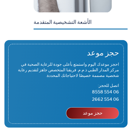
تقدمة
اختبارات ديناميكية البول
حجز موعد
احجز موعدك اليوم واستمتع بأعلى جودة للرعاية الصحية في
مركز المدار الطبي ذ.م.م. فريقنا المتخصص جاهز لتقديم رعاية
شخصية مصممة خصيصًا لاحتياجاتك المحددة.
اتصل للحجز:
06 554 8558
06 554 2662
حجز موعد