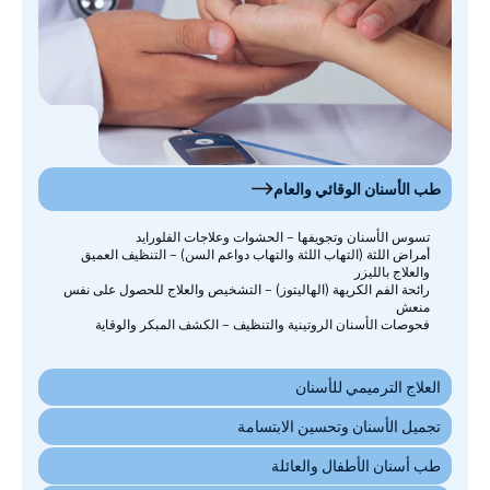
طب الأسنان الوقائي والعام
تسوس الأسنان وتجويفها – الحشوات وعلاجات الفلورايد
أمراض اللثة (التهاب اللثة والتهاب دواعم السن) – التنظيف العميق
العلاج الترميمي للأسنان
والعلاج بالليزر
رائحة الفم الكريهة (الهاليتوز) – التشخيص والعلاج للحصول على نفس
تجميل الأسنان وتحسين الابتسامة
منعش
فحوصات الأسنان الروتينية والتنظيف – الكشف المبكر والوقاية
طب أسنان الأطفال والعائلة
حالات الأسنان الطارئة
العلاجات المتقدمة في طب الأسنان