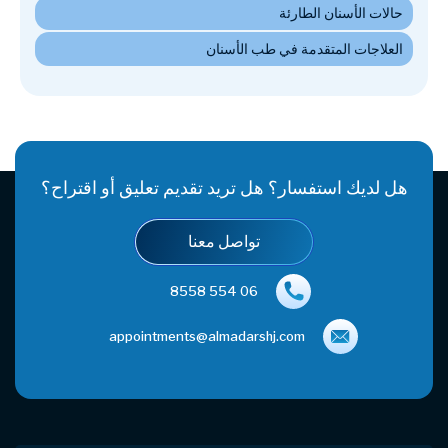
هل لديك استفسار؟ هل تريد تقديم تعليق أو اقتراح؟
تواصل معنا
06 554 8558
appointments@almadarshj.com
بيت
روابط سريعة